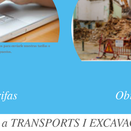
s para enviarle nuestras tarifas o
puestos.
ifas
Ob
do a TRANSPORTS I EXCAV